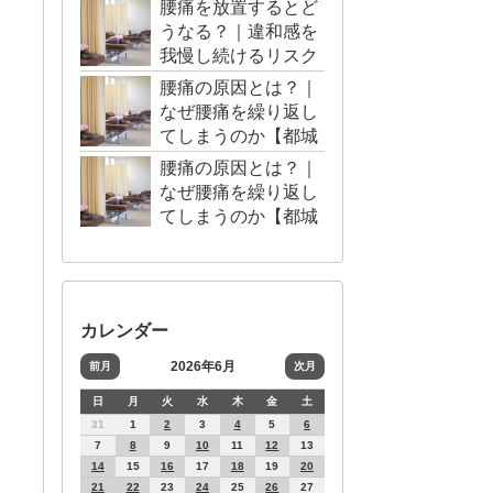
腰痛を放置するとど
うなる？｜違和感を
我慢し続けるリスク
【都城市・三股町】
腰痛の原因とは？｜
なぜ腰痛を繰り返し
てしまうのか【都城
市・三股町】
腰痛の原因とは？｜
なぜ腰痛を繰り返し
てしまうのか【都城
市・三股町】
カレンダー
2026年6月
前月
次月
日
月
火
水
木
金
土
31
1
2
3
4
5
6
7
8
9
10
11
12
13
14
15
16
17
18
19
20
21
22
23
24
25
26
27