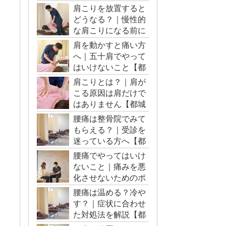
肩こりを放置すると
どうなる？｜慢性的
な肩こりになる前に
【都城市・三股町】
肩を動かすと痛い方
へ｜五十肩でやって
はいけないこと【都
城市・三股町】
肩こりとは？｜肩が
こる原因は肩だけで
はありません【都城
市・三股町】
腰痛は整骨院でみて
もらえる？｜受診を
迷っている方へ【都
城市・三股町】
腰痛でやってはいけ
ないこと｜痛みを悪
化させないためのポ
イント【都城市・三
腰痛は温める？冷や
股町】
す？｜症状に合わせ
た対処法を解説【都
城市・三股町