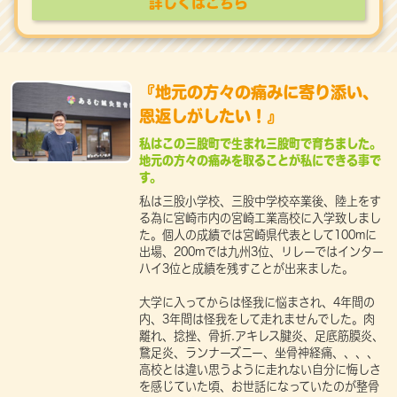
詳しくはこちら
『地元の方々の痛みに寄り添い、
恩返しがしたい！』
私はこの三股町で生まれ三股町で育ちました。
地元の方々の痛みを取ることが私にできる事で
す。
私は三股小学校、三股中学校卒業後、陸上をす
る為に宮崎市内の宮崎工業高校に入学致しまし
た。個人の成績では宮崎県代表として100mに
出場、200mでは九州3位、リレーではインター
ハイ3位と成績を残すことが出来ました。
大学に入ってからは怪我に悩まされ、4年間の
内、3年間は怪我をして走れませんでした。肉
離れ、捻挫、骨折.アキレス腱炎、足底筋膜炎、
鵞足炎、ランナーズニー、坐骨神経痛、、、、
高校とは違い思うように走れない自分に悔しさ
を感じていた頃、お世話になっていたのが整骨