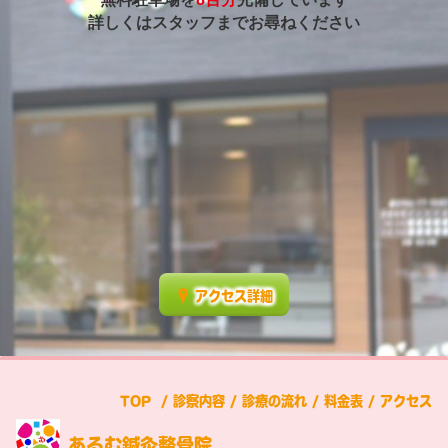
詳しくはスタッフまでお尋ねください
アクセス詳細
TOP
/
診察内容
/
診療の流れ
/
料金表
/
アクセス
あるむ鍼灸整骨院