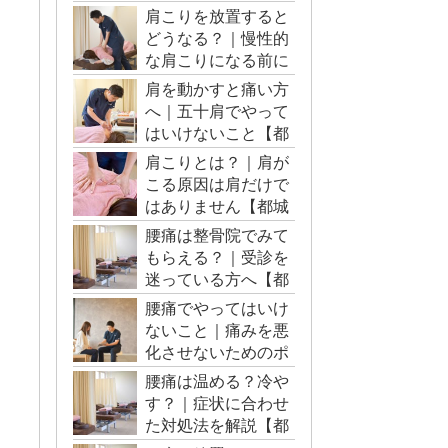
肩こりを放置すると
どうなる？｜慢性的
な肩こりになる前に
【都城市・三股町】
肩を動かすと痛い方
へ｜五十肩でやって
はいけないこと【都
城市・三股町】
肩こりとは？｜肩が
こる原因は肩だけで
はありません【都城
市・三股町】
腰痛は整骨院でみて
もらえる？｜受診を
迷っている方へ【都
城市・三股町】
腰痛でやってはいけ
ないこと｜痛みを悪
化させないためのポ
イント【都城市・三
腰痛は温める？冷や
股町】
す？｜症状に合わせ
た対処法を解説【都
城市・三股町