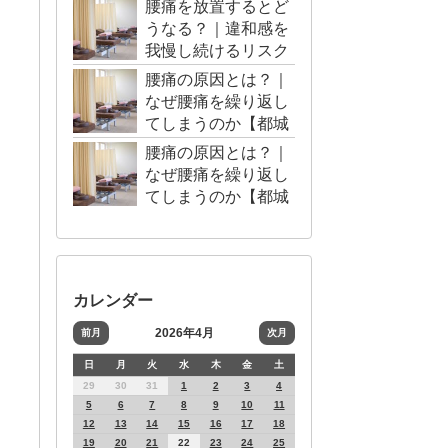
腰痛を放置するとど
うなる？｜違和感を
我慢し続けるリスク
【都城市・三股町】
腰痛の原因とは？｜
なぜ腰痛を繰り返し
てしまうのか【都城
市・三股町】
腰痛の原因とは？｜
なぜ腰痛を繰り返し
てしまうのか【都城
市・三股町】
カレンダー
2026年4月
前月
次月
日
月
火
水
木
金
土
29
30
31
1
2
3
4
5
6
7
8
9
10
11
12
13
14
15
16
17
18
19
20
21
22
23
24
25