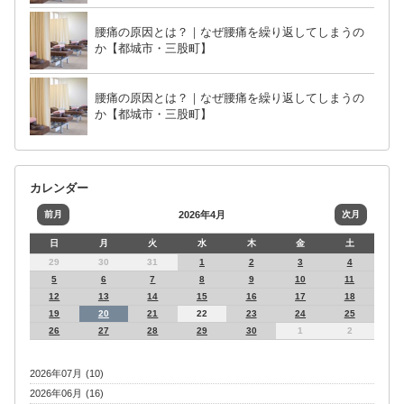
腰痛の原因とは？｜なぜ腰痛を繰り返してしまうの
か【都城市・三股町】
腰痛の原因とは？｜なぜ腰痛を繰り返してしまうの
か【都城市・三股町】
カレンダー
前月
2026年4月
次月
日
月
火
水
木
金
土
29
30
31
1
2
3
4
5
6
7
8
9
10
11
12
13
14
15
16
17
18
19
20
21
22
23
24
25
26
27
28
29
30
1
2
2026年07月 (10)
2026年06月 (16)