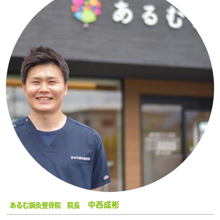
中西成彬
あるむ鍼灸整骨院 院長