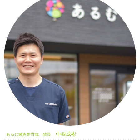
中西成彬
あるむ鍼灸整骨院 院長