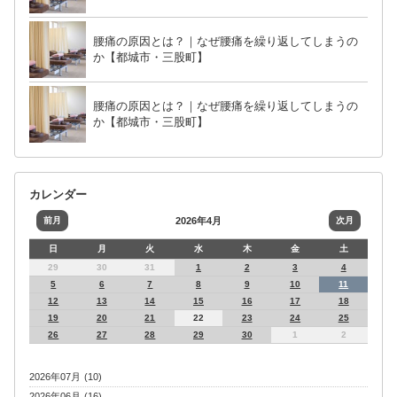
腰痛の原因とは？｜なぜ腰痛を繰り返してしまうの
か【都城市・三股町】
腰痛の原因とは？｜なぜ腰痛を繰り返してしまうの
か【都城市・三股町】
カレンダー
前月
2026年4月
次月
日
月
火
水
木
金
土
29
30
31
1
2
3
4
5
6
7
8
9
10
11
12
13
14
15
16
17
18
19
20
21
22
23
24
25
26
27
28
29
30
1
2
2026年07月 (10)
2026年06月 (16)