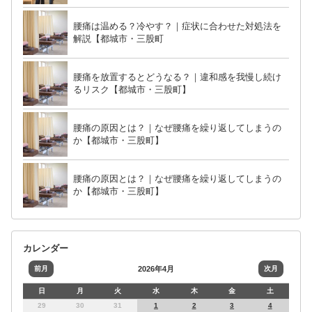
腰痛は温める？冷やす？｜症状に合わせた対処法を
解説【都城市・三股町
腰痛を放置するとどうなる？｜違和感を我慢し続け
るリスク【都城市・三股町】
腰痛の原因とは？｜なぜ腰痛を繰り返してしまうの
か【都城市・三股町】
腰痛の原因とは？｜なぜ腰痛を繰り返してしまうの
か【都城市・三股町】
カレンダー
前月
2026年4月
次月
日
月
火
水
木
金
土
29
30
31
1
2
3
4