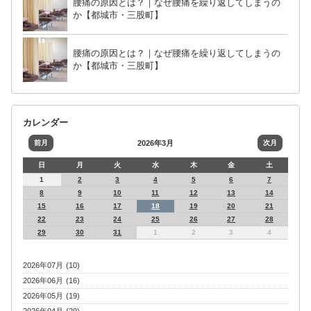
腰痛の原因とは？｜なぜ腰痛を繰り返してしまうの
か【都城市・三股町】
腰痛の原因とは？｜なぜ腰痛を繰り返してしまうの
か【都城市・三股町】
カレンダー
前月
2026年3月
次月
日
月
火
水
木
金
土
1
2
3
4
5
6
7
8
9
10
11
12
13
14
15
16
17
18
19
20
21
22
23
24
25
26
27
28
29
30
31
1
2
3
4
2026年07月 (10)
2026年06月 (16)
2026年05月 (19)