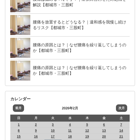
解説【都城市・三股町
腰痛を放置するとどうなる？｜違和感を我慢し続け
るリスク【都城市・三股町】
腰痛の原因とは？｜なぜ腰痛を繰り返してしまうの
か【都城市・三股町】
腰痛の原因とは？｜なぜ腰痛を繰り返してしまうの
か【都城市・三股町】
カレンダー
前月
2026年2月
次月
日
月
火
水
木
金
土
1
2
3
4
5
6
7
8
9
10
11
12
13
14
15
16
17
18
19
20
21