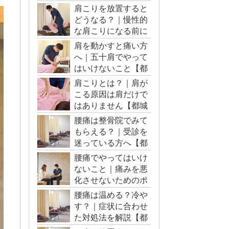
肩こりを放置すると
どうなる？｜慢性的
な肩こりになる前に
【都城市・三股町】
肩を動かすと痛い方
へ｜五十肩でやって
はいけないこと【都
城市・三股町】
肩こりとは？｜肩が
こる原因は肩だけで
はありません【都城
市・三股町】
腰痛は整骨院でみて
もらえる？｜受診を
迷っている方へ【都
城市・三股町】
腰痛でやってはいけ
ないこと｜痛みを悪
化させないためのポ
イント【都城市・三
腰痛は温める？冷や
股町】
す？｜症状に合わせ
た対処法を解説【都
城市・三股町