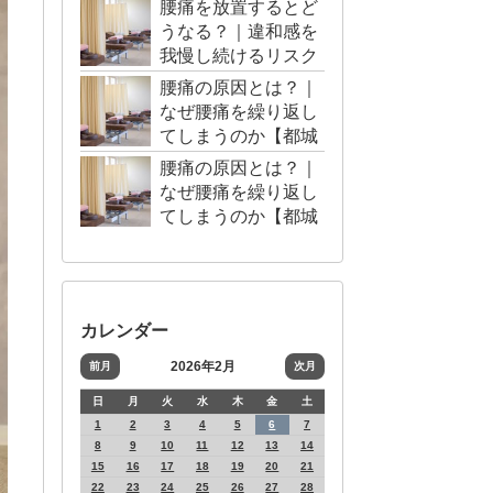
腰痛を放置するとど
うなる？｜違和感を
我慢し続けるリスク
【都城市・三股町】
腰痛の原因とは？｜
なぜ腰痛を繰り返し
てしまうのか【都城
市・三股町】
腰痛の原因とは？｜
なぜ腰痛を繰り返し
てしまうのか【都城
市・三股町】
カレンダー
2026年2月
前月
次月
日
月
火
水
木
金
土
1
2
3
4
5
6
7
8
9
10
11
12
13
14
15
16
17
18
19
20
21
22
23
24
25
26
27
28