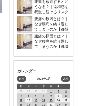
腰痛を放置するとど
うなる？｜違和感を
我慢し続けるリスク
【都城市・三股町】
腰痛の原因とは？｜
なぜ腰痛を繰り返し
てしまうのか【都城
市・三股町】
腰痛の原因とは？｜
なぜ腰痛を繰り返し
てしまうのか【都城
市・三股町】
カレンダー
2026年1月
前月
次月
日
月
火
水
木
金
土
28
29
30
31
1
2
3
4
5
6
7
8
9
10
11
12
13
14
15
16
17
18
19
20
21
22
23
24