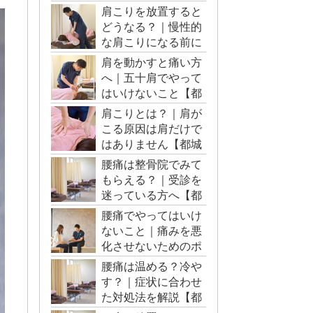
肩こりを放置すると
どうなる？｜慢性的
な肩こりになる前に
【都城市・三股町】
肩を動かすと痛い方
へ｜五十肩でやって
はいけないこと【都
城市・三股町】
肩こりとは？｜肩が
こる原因は肩だけで
はありません【都城
市・三股町】
腰痛は整骨院でみて
もらえる？｜受診を
迷っている方へ【都
城市・三股町】
腰痛でやってはいけ
ないこと｜痛みを悪
化させないためのポ
イント【都城市・三
腰痛は温める？冷や
股町】
す？｜症状に合わせ
た対処法を解説【都
城市・三股町