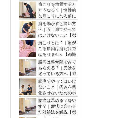
肩こりを放置すると
どうなる？｜慢性的
な肩こりになる前に
【都城市・三股町】
肩を動かすと痛い方
へ｜五十肩でやって
はいけないこと【都
城市・三股町】
肩こりとは？｜肩が
こる原因は肩だけで
はありません【都城
市・三股町】
腰痛は整骨院でみて
もらえる？｜受診を
迷っている方へ【都
城市・三股町】
腰痛でやってはいけ
ないこと｜痛みを悪
化させないためのポ
イント【都城市・三
腰痛は温める？冷や
股町】
す？｜症状に合わせ
た対処法を解説【都
城市・三股町