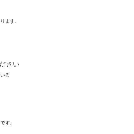
なります。
ください
ている
る
切です。