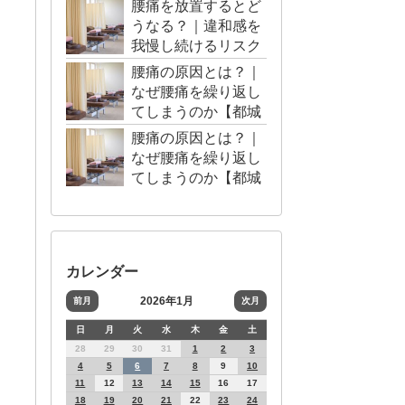
腰痛を放置するとど
うなる？｜違和感を
我慢し続けるリスク
【都城市・三股町】
腰痛の原因とは？｜
なぜ腰痛を繰り返し
てしまうのか【都城
市・三股町】
腰痛の原因とは？｜
なぜ腰痛を繰り返し
てしまうのか【都城
市・三股町】
カレンダー
2026年1月
前月
次月
日
月
火
水
木
金
土
28
29
30
31
1
2
3
4
5
6
7
8
9
10
11
12
13
14
15
16
17
18
19
20
21
22
23
24