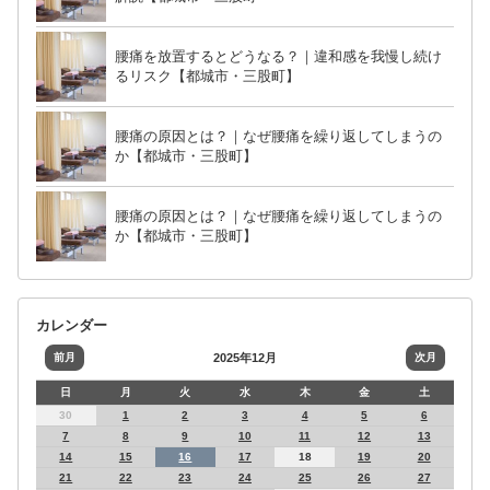
腰痛を放置するとどうなる？｜違和感を我慢し続け
るリスク【都城市・三股町】
腰痛の原因とは？｜なぜ腰痛を繰り返してしまうの
か【都城市・三股町】
腰痛の原因とは？｜なぜ腰痛を繰り返してしまうの
か【都城市・三股町】
カレンダー
前月
2025年12月
次月
日
月
火
水
木
金
土
30
1
2
3
4
5
6
7
8
9
10
11
12
13
14
15
16
17
18
19
20
21
22
23
24
25
26
27