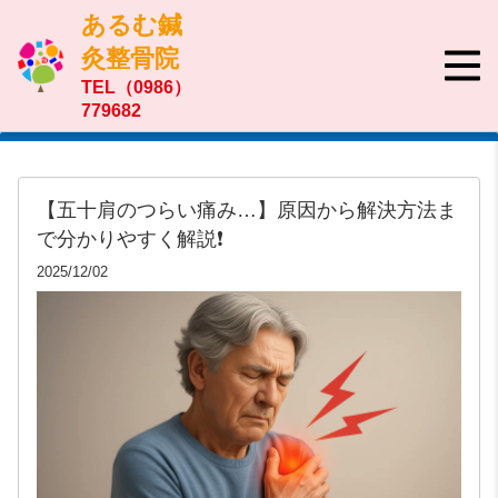
あるむ鍼
灸整骨院
TEL（0986）
779682
【五十肩のつらい痛み…】原因から解決方法ま
で分かりやすく解説❗️
2025/12/02