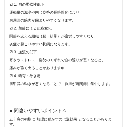
☑️ 1. 肩の柔軟性低下
運動量の減少や同じ姿勢の長時間化により、
肩周囲の筋肉が固まりやすくなります。
☑️ 2. 加齢による組織変化
関節を支える組織（腱・靭帯）が疲労しやすくなり、
炎症が起こりやすい状態になります。
☑️ 3. 血流の低下
寒さやストレス、姿勢のくずれで血の巡りが悪くなると、
痛みが強く出ることがあります❄️
☑️ 4. 猫背・巻き肩
肩甲骨の動きが悪くなることで、負担が肩関節に集中します。
■ 間違いやすいポイント⚠️
五十肩の初期に 無理に動かすのは逆効果 となることがありま
す。