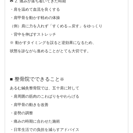
☘️ 2. 痛みが落ち着いてきた時期
・肩を温めて血流を良くする
・肩甲骨を動かす軽めの体操
（例）肩に力を入れず「すくめる→戻す」をゆっくり
・背中を伸ばすストレッチ
※ 動かすタイミングを誤ると逆効果になるため、
状態を診ながら進めることがとても大切です。
■ 整骨院でできること❇️
あるむ鍼灸整骨院では、五十肩に対して
・肩周囲の筋肉のこわばりをやわらげる
・肩甲骨の動きを改善
・姿勢の調整
・痛みの時期に合わせた施術
・日常生活での負担を減らすアドバイス