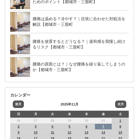
ためのポイント【都城市・三股町】
腰痛は温める？冷やす？｜症状に合わせた対処法を
解説【都城市・三股町
腰痛を放置するとどうなる？｜違和感を我慢し続け
るリスク【都城市・三股町】
腰痛の原因とは？｜なぜ腰痛を繰り返してしまうの
か【都城市・三股町】
カレンダー
前月
2025年11月
次月
日
月
火
水
木
金
土
26
27
28
29
30
31
1
2
3
4
5
6
7
8
9
10
11
12
13
14
15
16
17
18
19
20
21
22