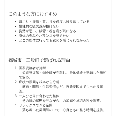
このような方におすすめ
肩こり・腰痛・首こりを何度も繰り返している
慢性的な疲労感が抜けない
姿勢が悪い、猫背・巻き肩が気になる
身体の歪みやバランスを整えたい
どこの整体に行っても変化を感じられなかった
都城市・三股町で選ばれる理由
国家資格者が施術
柔道整復師・鍼灸師が在籍し、身体構造を熟知した施術
で安心。
症状の原因を根本から分析
筋肉・関節・生活習慣など、再発要因までしっかり確
認。
一人ひとりに合わせた整体
その日の状態を見ながら、力加減や施術内容を調整。
リラックスできる空間
落ち着いた雰囲気の中で、心身ともに整う時間を提供。