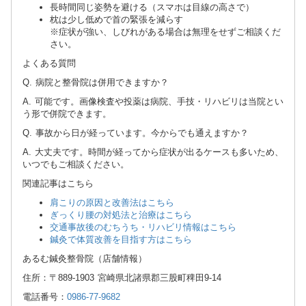
長時間同じ姿勢を避ける（スマホは目線の高さで）
枕は少し低めで首の緊張を減らす
※症状が強い、しびれがある場合は無理をせずご相談くだ
さい。
よくある質問
Q. 病院と整骨院は併用できますか？
A. 可能です。画像検査や投薬は病院、手技・リハビリは当院とい
う形で併院できます。
Q. 事故から日が経っています。今からでも通えますか？
A. 大丈夫です。時間が経ってから症状が出るケースも多いため、
いつでもご相談ください。
関連記事はこちら
肩こりの原因と改善法はこちら
ぎっくり腰の対処法と治療はこちら
交通事故後のむちうち・リハビリ情報はこちら
鍼灸で体質改善を目指す方はこちら
あるむ鍼灸整骨院（店舗情報）
住所：〒889-1903 宮崎県北諸県郡三股町稗田9-14
電話番号：
0986-77-9682