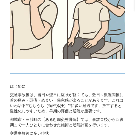
はじめに
交通事故後は、当日や翌日に症状が軽くても、数日～数週間後に
首の痛み・頭痛・めまい・倦怠感が出ることがあります。これは
いわゆる**むちうち（頚椎捻挫）**に多い経過です。放置すると
慢性化しやすいため、早期の評価と通院が重要です。
都城市・三股町の【あるむ鍼灸整骨院】では、事故直後から回復
期まで一人ひとりに合わせた施術と通院計画を行います。
交通事故後に多い症状