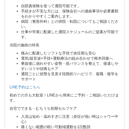
自賠責保険を使って通院可能です。
手続きが不安な方には、保険会社への連絡事項や必要書類
をわかりやすくご案内します。
病院（整形外科）との併院・転院についてもご相談くださ
い。
仕事や学業に配慮した通院スケジュールのご提案が可能で
す。
当院の施術の特長
痛みに配慮したソフトな手技で炎症期も安心
電気/超音波×手技×運動療法の組み合わせで根本回復へ
事故後に崩れやすい姿勢・筋バランスを整えて、後遺しや
すいコリや頭痛もケア
通院ごとに状態を見直す段階的リハビリで、復職・復学を
サポート
LINE予約はこちら
初めての方も大歓迎！LINEから簡単にご予約・ご相談いただけま
す。
自宅でできる・むちうち初期セルフケア
入浴は短め・温めすぎに注意（炎症が強い時はシャワー中
心）
痛くない範囲の軽い可動域運動を1日数回