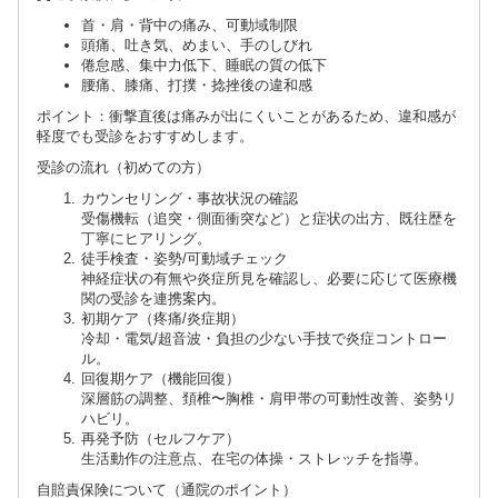
首・肩・背中の痛み、可動域制限
頭痛、吐き気、めまい、手のしびれ
倦怠感、集中力低下、睡眠の質の低下
腰痛、膝痛、打撲・捻挫後の違和感
ポイント：衝撃直後は痛みが出にくいことがあるため、違和感が
軽度でも受診をおすすめします。
受診の流れ（初めての方）
カウンセリング・事故状況の確認
受傷機転（追突・側面衝突など）と症状の出方、既往歴を
丁寧にヒアリング。
徒手検査・姿勢/可動域チェック
神経症状の有無や炎症所見を確認し、必要に応じて医療機
関の受診を連携案内。
初期ケア（疼痛/炎症期）
冷却・電気/超音波・負担の少ない手技で炎症コントロー
ル。
回復期ケア（機能回復）
深層筋の調整、頚椎〜胸椎・肩甲帯の可動性改善、姿勢リ
ハビリ。
再発予防（セルフケア）
生活動作の注意点、在宅の体操・ストレッチを指導。
自賠責保険について（通院のポイント）