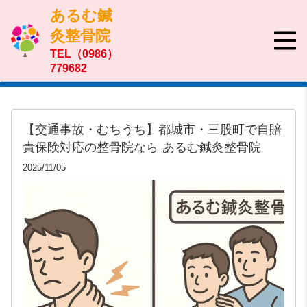
あるむ鍼
灸整骨院
TEL（0986）
779682
【交通事故・むちうち】都城市・三股町で自賠
責保険対応の整骨院なら あるむ鍼灸整骨院
2025/11/05