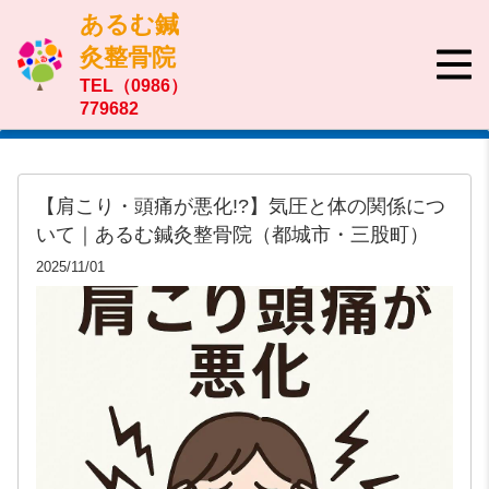
あるむ鍼
灸整骨院
TEL（0986）
779682
【肩こり・頭痛が悪化!?】気圧と体の関係につ
いて｜あるむ鍼灸整骨院（都城市・三股町）
2025/11/01