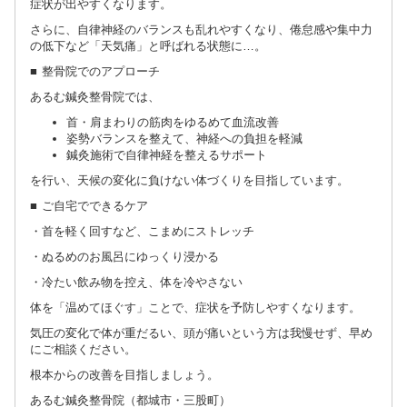
症状が出やすくなります。
さらに、自律神経のバランスも乱れやすくなり、倦怠感や集中力
の低下など「天気痛」と呼ばれる状態に…。
■ 整骨院でのアプローチ
あるむ鍼灸整骨院では、
首・肩まわりの筋肉をゆるめて血流改善
姿勢バランスを整えて、神経への負担を軽減
鍼灸施術で自律神経を整えるサポート
を行い、天候の変化に負けない体づくりを目指しています。
■ ご自宅でできるケア
・首を軽く回すなど、こまめにストレッチ
・ぬるめのお風呂にゆっくり浸かる
・冷たい飲み物を控え、体を冷やさない
体を「温めてほぐす」ことで、症状を予防しやすくなります。
気圧の変化で体が重だるい、頭が痛いという方は我慢せず、早め
にご相談ください。
根本からの改善を目指しましょう。
あるむ鍼灸整骨院（都城市・三股町）