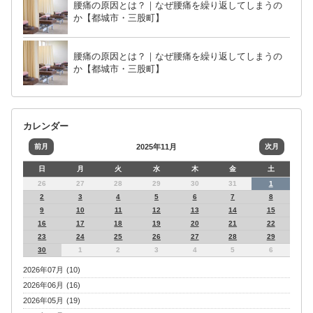
腰痛の原因とは？｜なぜ腰痛を繰り返してしまうの
か【都城市・三股町】
腰痛の原因とは？｜なぜ腰痛を繰り返してしまうの
か【都城市・三股町】
カレンダー
前月
2025年11月
次月
日
月
火
水
木
金
土
26
27
28
29
30
31
1
2
3
4
5
6
7
8
9
10
11
12
13
14
15
16
17
18
19
20
21
22
23
24
25
26
27
28
29
30
1
2
3
4
5
6
2026年07月 (10)
2026年06月 (16)
2026年05月 (19)