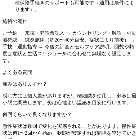
種保険手続きのサポートも可能です（適用は条件によ
ります）。
施術の流れ
ご予約 → 来院・問診票記入 → カウンセリング・触診・可動
域確認 → 鍼灸施術（約20〜40分目安、症状により前後） →
手技・運動指導 → 今後の計画とセルフケア説明。回数や頻
度は症状と生活スケジュールに合わせて無理なく設定しま
す。
よくある質問
痛みはありますか？
感じ方には個人差がありますが、極細鍼を使用し、刺激は最
小限に調整します。灸は心地よい温感を目安に行います。
何回くらいで良くなりますか？
急性症状は数回で変化を実感されることがあります。慢性症
状は週1〜2回から始め、状態が安定すれば間隔を空けていき