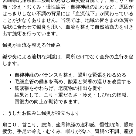
宮崎県北諸県郡三股町のあるむ鍼灸整骨院です。肩こり・腰
痛・冷え・むくみ・慢性疲労・自律神経の乱れなど、原因が
はっきりしない不調の背景には「血流低下」が関わっている
ことが少なくありません。当院では、地域の皆さまの体質や
症状に合わせて鍼灸を用い、血流を整えて自然治癒力を引き
出す施術を行っています。
鍼灸が血流を整える仕組み
鍼や灸による適切な刺激は、局所だけでなく全身の血行を促
します。
自律神経のバランスを整え、過剰な緊張をゆるめる
毛細血管の働きを高め、酸素と栄養の巡りを改善する
筋緊張をやわらげ、老廃物の排出を促す
結果として、こり・重だるさ・冷え・しびれの軽減、
回復力の向上が期待できます。
こうしたお悩みに鍼灸が役立ちます
肩こり、首こり、腰痛、坐骨神経の違和感、慢性頭痛、眼精
疲労、手足の冷え・むくみ、眠りが浅い、胃腸の不調、産後