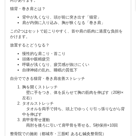
向があります。
猫背・巻き肩とは？
背中が丸くなり、頭が前に突き出す「猫背」
肩が内側に入り込み、胸が狭くなる「巻き肩」
この2つはセットで起こりやすく、首や肩の筋肉に過度な負担を
かけます。
放置するとどうなる？
慢性的な肩こり・首こり
頭痛や眼精疲労
呼吸が浅くなり、疲労感が抜けにくい
自律神経の乱れ、睡眠の質低下
自分でできる猫背・巻き肩改善ストレッチ
胸を開くストレッチ
壁に手をつき、体を反らせて胸の筋肉を伸ばす（20秒×
左右）
タオルストレッチ
タオルを両手で持ち、頭上でゆっくり引っ張りながら背
中を伸ばす
肩甲骨寄せ運動
両肘を後ろに引いて肩甲骨を寄せる。5秒保持×10回
整骨院での施術（都城市・三股町 あるむ鍼灸整骨院）