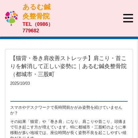
あるむ鍼
灸整骨院
TEL（0986）
779682
【猫背・巻き肩改善ストレッチ】肩こり・首こ
りを解消して正しい姿勢に｜あるむ鍼灸整骨院
（都城市・三股町
2025/10/03
スマホやデスクワークで長時間前かがみ姿勢を続けていません
か？
その結果「猫背」や「巻き肩」になり、肩こりや首こり、頭痛ま
で引き起こす方が増えています。特に都城市・三股町のように車
移動が多い地域では、座位時間が長く姿勢不良を起こしやすい傾