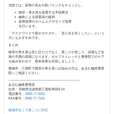
当院では、姿勢の歪みや筋バランスをチェックし、
猫背・巻き肩を改善する手技療法
鍼灸による筋緊張の緩和
姿勢指導やホームエクササイズ指導
を行います。
「デスクワークで肩がガチガチ」「見た目を良くしたい」という
方にもおすすめです。
まとめ
猫背や巻き肩は見た目だけでなく、肩こりや首こり、頭痛など全
身の不調の原因になります。セルフストレッチと整骨院でのケア
を組み合わせて、根本改善を目指しましょう。
都城市・三股町で猫背や巻き肩にお悩みの方は、あるむ鍼灸整骨
院へご相談ください。
----------------------------------------------------------------------
あるむ鍼灸整骨院
住所 : 宮崎県北諸県郡三股町稗田9-14
電話番号 :
0986-77-9682
FAX番号 :
0986-77-7565
都城市近くで肩こりに対応