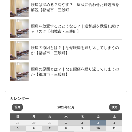
腰痛は温める？冷やす？｜症状に合わせた対処法を
解説【都城市・三股町
腰痛を放置するとどうなる？｜違和感を我慢し続け
るリスク【都城市・三股町】
腰痛の原因とは？｜なぜ腰痛を繰り返してしまうの
か【都城市・三股町】
腰痛の原因とは？｜なぜ腰痛を繰り返してしまうの
か【都城市・三股町】
カレンダー
前月
2025年10月
次月
日
月
火
水
木
金
土
28
29
30
1
2
3
4
5
6
7
8
9
10
11