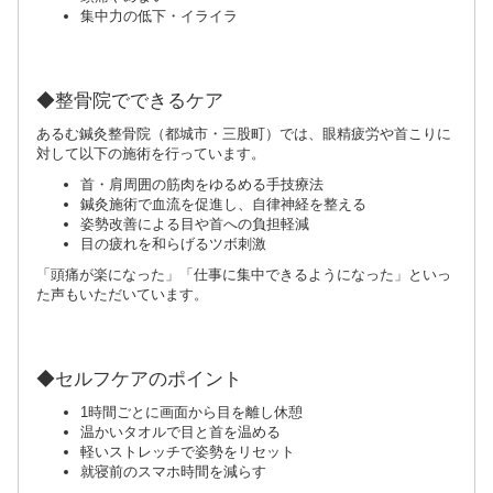
集中力の低下・イライラ
◆整骨院でできるケア
あるむ鍼灸整骨院（都城市・三股町）では、眼精疲労や首こりに
対して以下の施術を行っています。
首・肩周囲の筋肉をゆるめる手技療法
鍼灸施術で血流を促進し、自律神経を整える
姿勢改善による目や首への負担軽減
目の疲れを和らげるツボ刺激
「頭痛が楽になった」「仕事に集中できるようになった」といっ
た声もいただいています。
◆セルフケアのポイント
1時間ごとに画面から目を離し休憩
温かいタオルで目と首を温める
軽いストレッチで姿勢をリセット
就寝前のスマホ時間を減らす