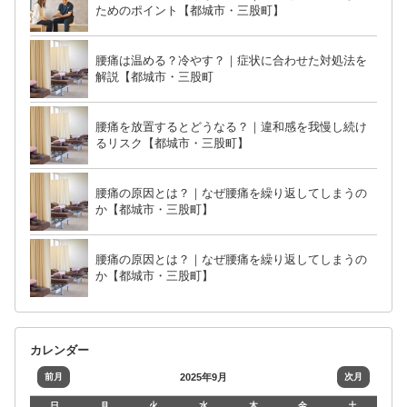
ためのポイント【都城市・三股町】
腰痛は温める？冷やす？｜症状に合わせた対処法を
解説【都城市・三股町
腰痛を放置するとどうなる？｜違和感を我慢し続け
るリスク【都城市・三股町】
腰痛の原因とは？｜なぜ腰痛を繰り返してしまうの
か【都城市・三股町】
腰痛の原因とは？｜なぜ腰痛を繰り返してしまうの
か【都城市・三股町】
カレンダー
前月
2025年9月
次月
日
月
火
水
木
金
土