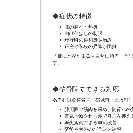
◆症状の特徴
膝の腫れ・熱感
曲げ伸ばしの制限
歩行時の違和感や痛み
正座や階段の昇降が困難
「膝に水がたまる＝自然に治る」と
す。
◆整骨院でできる対応
あるむ鍼灸整骨院（都城市・三股町
膝周囲の筋肉を緩め、関節への
電気治療や超音波で炎症を抑え
鍼灸施術による血流改善
姿勢や骨盤のバランス調整