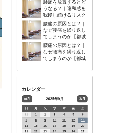
腰痛を放置するとど
うなる？｜違和感を
我慢し続けるリスク
【都城市・三股町】
腰痛の原因とは？｜
なぜ腰痛を繰り返し
てしまうのか【都城
市・三股町】
腰痛の原因とは？｜
なぜ腰痛を繰り返し
てしまうのか【都城
市・三股町】
カレンダー
2025年9月
前月
次月
日
月
火
水
木
金
土
31
1
2
3
4
5
6
7
8
9
10
11
12
13
14
15
16
17
18
19
20
21
22
23
24
25
26
27