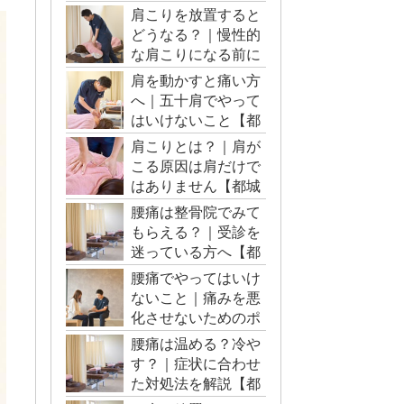
肩こりを放置すると
どうなる？｜慢性的
な肩こりになる前に
【都城市・三股町】
肩を動かすと痛い方
へ｜五十肩でやって
はいけないこと【都
城市・三股町】
肩こりとは？｜肩が
こる原因は肩だけで
はありません【都城
市・三股町】
腰痛は整骨院でみて
もらえる？｜受診を
迷っている方へ【都
城市・三股町】
腰痛でやってはいけ
ないこと｜痛みを悪
化させないためのポ
イント【都城市・三
腰痛は温める？冷や
股町】
す？｜症状に合わせ
た対処法を解説【都
城市・三股町