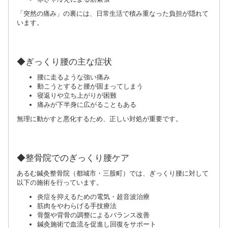
「突然の痛み」の裏には、日常生活で積み重なった負担が隠れて
います。
◆ぎっくり腰の主な症状
腰に走るような強い痛み
動こうとすると腰が固まってしまう
寝返りや立ち上がりが困難
痛みが下半身に広がることもある
無理に動かすと悪化するため、正しい対処が重要です。
◆整骨院でのぎっくり腰ケア
あるむ鍼灸整骨院（都城市・三股町）では、ぎっくり腰に対して
以下の施術を行っています。
炎症を抑えるための電気・超音波治療
筋肉をやわらげる手技療法
骨盤や背骨の調整によるバランス改善
鍼灸施術で血流を促進し回復をサポート