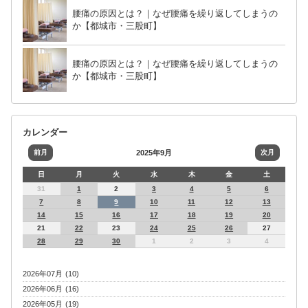
腰痛の原因とは？｜なぜ腰痛を繰り返してしまうの
か【都城市・三股町】
腰痛の原因とは？｜なぜ腰痛を繰り返してしまうの
か【都城市・三股町】
カレンダー
前月
2025年9月
次月
日
月
火
水
木
金
土
31
1
2
3
4
5
6
7
8
9
10
11
12
13
14
15
16
17
18
19
20
21
22
23
24
25
26
27
28
29
30
1
2
3
4
2026年07月 (10)
2026年06月 (16)
2026年05月 (19)