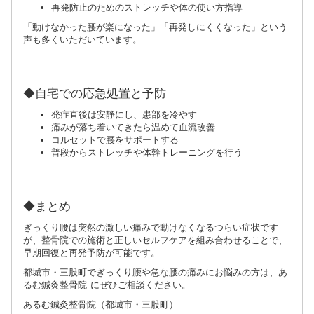
再発防止のためのストレッチや体の使い方指導
「動けなかった腰が楽になった」「再発しにくくなった」という
声も多くいただいています。
◆自宅での応急処置と予防
発症直後は安静にし、患部を冷やす
痛みが落ち着いてきたら温めて血流改善
コルセットで腰をサポートする
普段からストレッチや体幹トレーニングを行う
◆まとめ
ぎっくり腰は突然の激しい痛みで動けなくなるつらい症状です
が、整骨院での施術と正しいセルフケアを組み合わせることで、
早期回復と再発予防が可能です。
都城市・三股町でぎっくり腰や急な腰の痛みにお悩みの方は、あ
るむ鍼灸整骨院 にぜひご相談ください。
あるむ鍼灸整骨院（都城市・三股町）