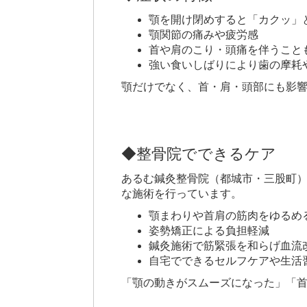
顎を開け閉めすると「カクッ」
顎関節の痛みや疲労感
首や肩のこり・頭痛を伴うこと
強い食いしばりにより歯の摩耗
顎だけでなく、首・肩・頭部にも影
◆整骨院でできるケア
あるむ鍼灸整骨院（都城市・三股町
な施術を行っています。
顎まわりや首肩の筋肉をゆるめ
姿勢矯正による負担軽減
鍼灸施術で筋緊張を和らげ血流
自宅でできるセルフケアや生活
「顎の動きがスムーズになった」「