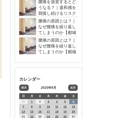
腰痛を放置するとど
うなる？｜違和感を
我慢し続けるリスク
【都城市・三股町】
腰痛の原因とは？｜
なぜ腰痛を繰り返し
てしまうのか【都城
市・三股町】
腰痛の原因とは？｜
なぜ腰痛を繰り返し
てしまうのか【都城
市・三股町】
カレンダー
2025年9月
前月
次月
日
月
火
水
木
金
土
31
1
2
3
4
5
6
7
8
9
10
11
12
13
14
15
16
17
18
19
20
21
22
23
24
25
26
27