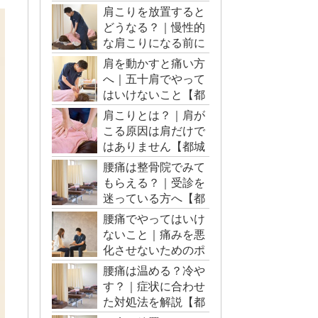
肩こりを放置すると
どうなる？｜慢性的
な肩こりになる前に
【都城市・三股町】
肩を動かすと痛い方
へ｜五十肩でやって
はいけないこと【都
城市・三股町】
肩こりとは？｜肩が
こる原因は肩だけで
はありません【都城
市・三股町】
腰痛は整骨院でみて
もらえる？｜受診を
迷っている方へ【都
城市・三股町】
腰痛でやってはいけ
ないこと｜痛みを悪
化させないためのポ
イント【都城市・三
腰痛は温める？冷や
股町】
す？｜症状に合わせ
た対処法を解説【都
城市・三股町