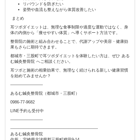
リバウンドを防ぎたい
姿勢や血流も整えながら体質改善したい
まとめ
耳ツボダイエットは、無理な食事制限や過度な運動ではなく、身
体の内側から「痩せやすい体質」へ導くサポート方法です。
整骨院の施術と組み合わせることで、代謝アップや美容・健康効
果もさらに期待できます。
都城市・三股町で耳ツボダイエットを体験したい方は、ぜひ ある
む鍼灸整骨院 へご相談ください。
耳ツボと施術の相乗効果で、無理なく続けられる新しい健康習慣
を始めてみませんか？
――――――――
あるむ鍼灸整骨院（都城市・三股町）
0986-77-9682
LINE予約も受付中
――――――――
----------------------------------------------------------------------
あるむ鍼灸整骨院
住所 : 宮崎県北諸県郡三股町稗田9-14