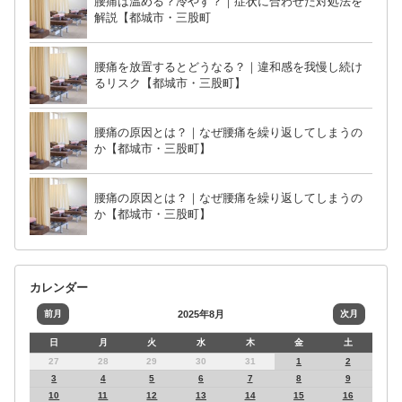
腰痛は温める？冷やす？｜症状に合わせた対処法を
解説【都城市・三股町
腰痛を放置するとどうなる？｜違和感を我慢し続け
るリスク【都城市・三股町】
腰痛の原因とは？｜なぜ腰痛を繰り返してしまうの
か【都城市・三股町】
腰痛の原因とは？｜なぜ腰痛を繰り返してしまうの
か【都城市・三股町】
カレンダー
前月
2025年8月
次月
日
月
火
水
木
金
土
27
28
29
30
31
1
2
3
4
5
6
7
8
9
10
11
12
13
14
15
16