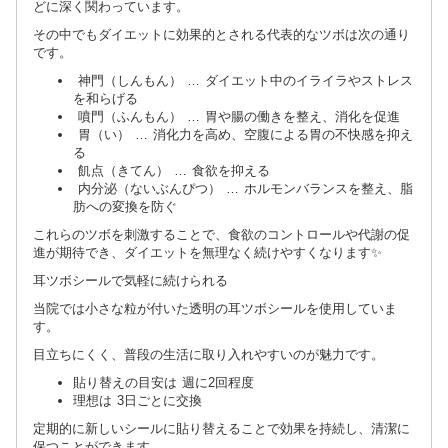
どに深く関わっています。
その中でもダイエットに効果的とされる代表的なツボは次の通り
です。
神門（しんもん） … ダイエット中のイライラやストレス
を和らげる
噴門（ふんもん） … 胃や腸の働きを整え、消化を促進
胃（い） … 消化力を高め、空腹による胃の不快感を抑え
る
飢点（きてん） … 食欲を抑える
内分泌（ないぶんぴつ） … ホルモンバランスを整え、脂
肪への変換を防ぐ
これらのツボを刺激することで、食欲のコントロールや代謝の促
進が期待でき、ダイエットを無理なく続けやすくなります✨
耳ツボシールで気軽に続けられる
当院では小さな粒が付いた透明の耳ツボシールを使用していま
す。
目立ちにくく、普段の生活に取り入れやすいのが魅力です。
貼り替えの目安は 週に2回程度
理想は 3日ごとに交換
定期的に新しいシールに貼り替えることで効果を持続し、清潔に
保つことができます。