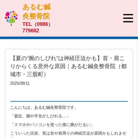
あるむ鍼
灸整骨院
TEL（0986）
779682
【夏の“腕のしびれ”は神経圧迫かも】首・肩こ
りからくる意外な原因｜あるむ鍼灸整骨院（都
城市・三股町）
2025/08/11
こんにちは。あるむ鍼灸整骨院です。
「最近、腕や手先がしびれる…」
「スマホやパソコンを使った後に腕がだるい」
こういった症状、実は首や肩周りの神経圧迫が原因かもしれませ