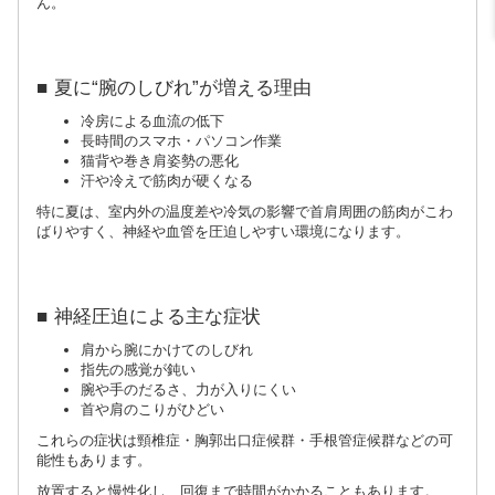
ん。
■ 夏に“腕のしびれ”が増える理由
冷房による血流の低下
長時間のスマホ・パソコン作業
猫背や巻き肩姿勢の悪化
汗や冷えで筋肉が硬くなる
特に夏は、室内外の温度差や冷気の影響で首肩周囲の筋肉がこわ
ばりやすく、神経や血管を圧迫しやすい環境になります。
■ 神経圧迫による主な症状
肩から腕にかけてのしびれ
指先の感覚が鈍い
腕や手のだるさ、力が入りにくい
首や肩のこりがひどい
これらの症状は頸椎症・胸郭出口症候群・手根管症候群などの可
能性もあります。
放置すると慢性化し、回復まで時間がかかることもあります。