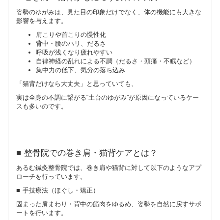
姿勢のゆがみは、見た目の印象だけでなく、体の機能にも大きな
影響を与えます。
肩こりや首こりの慢性化
背中・腰のハリ、だるさ
呼吸が浅くなり疲れやすい
自律神経の乱れによる不調（だるさ・頭痛・不眠など）
集中力の低下、気分の落ち込み
「猫背だけなら大丈夫」と思っていても、
実は全身の不調に繋がる“土台のゆがみ”が原因になっているケー
スも多いのです。
■ 整骨院での巻き肩・猫背ケアとは？
あるむ鍼灸整骨院では、巻き肩や猫背に対して以下のようなアプ
ローチを行っています。
■ 手技療法（ほぐし・矯正）
固まった肩まわり・背中の筋肉をゆるめ、姿勢を自然に戻すサポ
ートを行います。