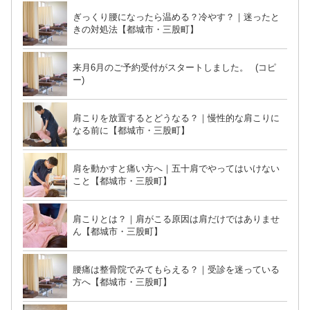
ぎっくり腰になったら温める？冷やす？｜迷ったと
きの対処法【都城市・三股町】
来月6月のご予約受付がスタートしました。 (コピ
ー)
肩こりを放置するとどうなる？｜慢性的な肩こりに
なる前に【都城市・三股町】
肩を動かすと痛い方へ｜五十肩でやってはいけない
こと【都城市・三股町】
肩こりとは？｜肩がこる原因は肩だけではありませ
ん【都城市・三股町】
腰痛は整骨院でみてもらえる？｜受診を迷っている
方へ【都城市・三股町】