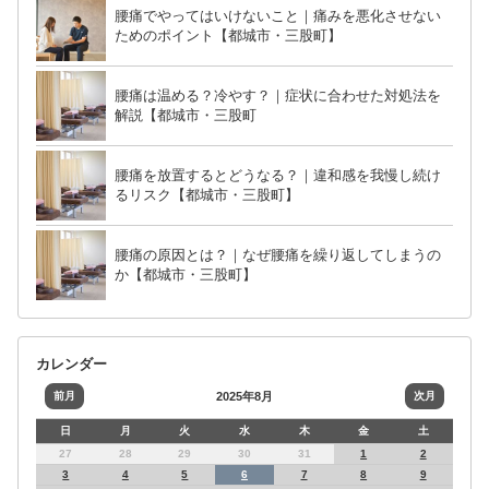
腰痛でやってはいけないこと｜痛みを悪化させない
ためのポイント【都城市・三股町】
腰痛は温める？冷やす？｜症状に合わせた対処法を
解説【都城市・三股町
腰痛を放置するとどうなる？｜違和感を我慢し続け
るリスク【都城市・三股町】
腰痛の原因とは？｜なぜ腰痛を繰り返してしまうの
か【都城市・三股町】
カレンダー
前月
2025年8月
次月
日
月
火
水
木
金
土
27
28
29
30
31
1
2
3
4
5
6
7
8
9