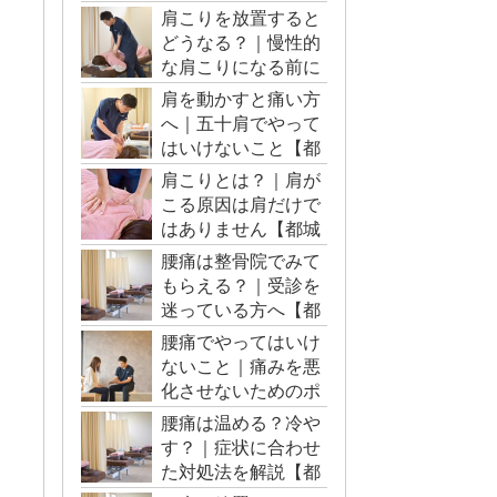
肩こりを放置すると
どうなる？｜慢性的
な肩こりになる前に
【都城市・三股町】
肩を動かすと痛い方
へ｜五十肩でやって
はいけないこと【都
城市・三股町】
肩こりとは？｜肩が
こる原因は肩だけで
はありません【都城
市・三股町】
腰痛は整骨院でみて
もらえる？｜受診を
迷っている方へ【都
城市・三股町】
腰痛でやってはいけ
ないこと｜痛みを悪
化させないためのポ
イント【都城市・三
腰痛は温める？冷や
股町】
す？｜症状に合わせ
た対処法を解説【都
城市・三股町