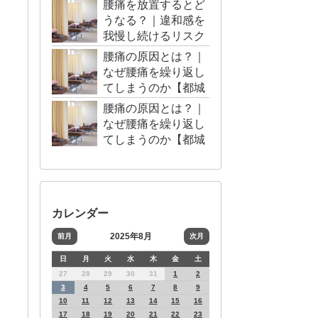
腰痛を放置するとど
うなる？｜違和感を
我慢し続けるリスク
【都城市・三股町】
腰痛の原因とは？｜
なぜ腰痛を繰り返し
てしまうのか【都城
市・三股町】
腰痛の原因とは？｜
なぜ腰痛を繰り返し
てしまうのか【都城
市・三股町】
カレンダー
2025年8月
前月
次月
日
月
火
水
木
金
土
27
28
29
30
31
1
2
3
4
5
6
7
8
9
10
11
12
13
14
15
16
17
18
19
20
21
22
23