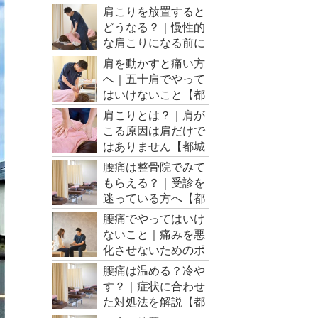
肩こりを放置すると
どうなる？｜慢性的
な肩こりになる前に
【都城市・三股町】
肩を動かすと痛い方
へ｜五十肩でやって
はいけないこと【都
城市・三股町】
肩こりとは？｜肩が
こる原因は肩だけで
はありません【都城
市・三股町】
腰痛は整骨院でみて
もらえる？｜受診を
迷っている方へ【都
城市・三股町】
腰痛でやってはいけ
ないこと｜痛みを悪
化させないためのポ
イント【都城市・三
腰痛は温める？冷や
股町】
す？｜症状に合わせ
た対処法を解説【都
城市・三股町