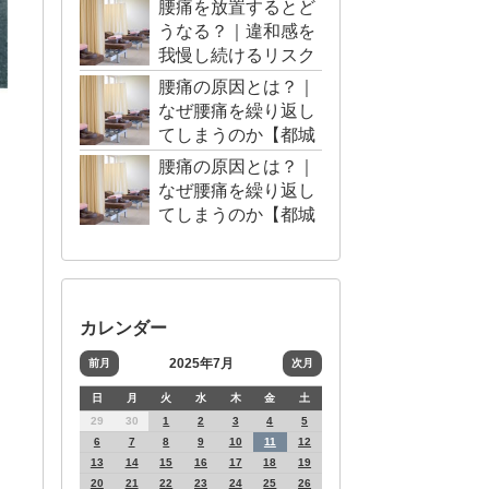
腰痛を放置するとど
うなる？｜違和感を
我慢し続けるリスク
【都城市・三股町】
腰痛の原因とは？｜
なぜ腰痛を繰り返し
てしまうのか【都城
市・三股町】
腰痛の原因とは？｜
なぜ腰痛を繰り返し
てしまうのか【都城
市・三股町】
カレンダー
2025年7月
前月
次月
日
月
火
水
木
金
土
29
30
1
2
3
4
5
6
7
8
9
10
11
12
13
14
15
16
17
18
19
20
21
22
23
24
25
26